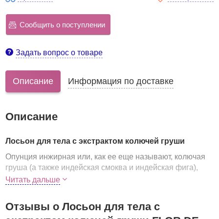
Сообщить о поступлении
Задать вопрос о товаре
Описание
Информация по доставке
Описание
Лосьон для тела с экстрактом колючей груши
Опунция инжирная или, как ее еще называют, колючая
груша (а также индейская смоква и индейская фига),
выращенная на корейском острове Чеджу, где
Читать дальше
чистейшая почва, прозрачная вода и воздух,
наполненный ароматами мандаринов, является
Отзывы о Лосьон для тела с
ключевым компонентом серии Jeju Prickly Pear от Flor