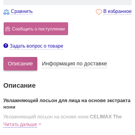
Сравнить
В избранное
Сообщить о поступлении
Задать вопрос о товаре
Описание
Информация по доставке
Описание
Увлажняющий лосьон для лица на основе экстракта
нони
Увлажняющий лосьон на основе нони
CELIMAX The
Real Noni Hydra Firming Lotion
предназначен для
Читать дальше
активной борьбы с сухостью и стянутостью, заметно