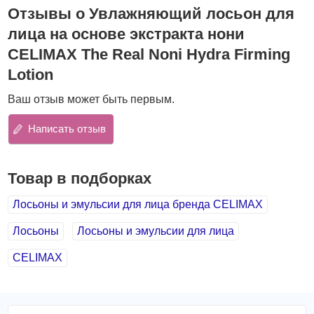
смягчает огрубевшую кожу и хорошо устраняет
Отзывы о Увлажняющий лосьон для
шелушения.
лица на основе экстракта нони
обеспечивает надёжную антиоксидантную защиту;
CELIMAX The Real Noni Hydra Firming
нейтрализует свободные радикалы и
Lotion
восстанавливает оптимальный гидролипидный
баланс;
Ваш отзыв может быть первым.
способствует формированию защитного барьера,
который удерживает в клетках необходимый уровень
Написать отзыв
влаги и препятствует обезвоженности;
успокаивает раздражённую кожу и отлично
справляется с покраснениями;
Товар в подборках
лёгкая консистенция, быстро впитывается, оставляет
свежий финиш без липкости;
Лосьоны и эмульсии для лица бренда CELIMAX
обладает освежающим ароматом розмарина;
подходит для сухой, нормальной и комбинированной
Лосьоны
Лосьоны и эмульсии для лица
кожи.
CELIMAX
Основные компоненты:
Основу продукта составляет
экстракт и масло
нони
(42.75%) — тропический суперфуд, который