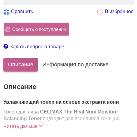
Сравнить
В избранное
Сообщить о поступлении
Задать вопрос о товаре
Описание
Информация по доставке
Описание
Увлажняющий тонер на основе экстракта нони
Тонер для лица
CELIMAX The Real Noni Moisture
Balancing Toner
подходит для всех типов кожи, но
особенно незаменим для ухода за сухой кожей,
Читать дальше
нуждающейся в дополнительном увлажнении.