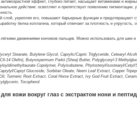
 антивозрастной эффект, глубоко питает, насыщает витаминами и жирны
ональное действие: осветляет и препятствует появлению пигментации, 
чность.
й слой, укрепляя его, повышают барьерные функции и предотвращают с
ыработку белка коллагена, который отвечает за плотность и упругость, 
 лёгкими движениями кончиков пальцев. Можно использовать для шеи и 
yceryl Stearate, Butylene Glycol, Caprylic/Capric Triglyceride, Cetearyl Alco
(C6-14 Olefin), Butyrospermum Parkii (Shea) Butter, Polyglyceryl-3 Methylgl
oyldimethyltaurate Copolymer, Polyisobutene, Phytosteryl/isostearyl/Cetyl/S
Caprylyl/Capryl Glucoside, Sorbitan Oleate, Neem Leaf Extract, Copper Tripep
il, Turmeric Root Extract, Coral Horse Extract, Ivy God Fruit Extract, Cerami
lglycerin, Tocopherol.
я кожи вокруг глаз с экстрактом нони и пептида