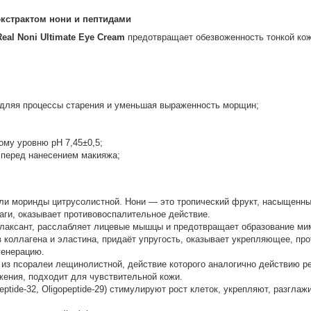
экстрактом нони и пептидами
eal Noni Ultimate Eye Cream
предотвращает обезвоженность тонкой кож
дляя процессы старения и уменьшая выраженность морщин;
ому уровню pH 7,45±0,5;
 перед нанесением макияжа;
ли моринды цитрусолистной. Нони — это тропический фрукт, насыщенны
лаги, оказывает противовоспалительное действие.
орелаксант, расслабляет лицевые мышцы и предотвращает образование м
ез коллагена и эластина, придаёт упругость, оказывает укрепляющее, пр
генерацию.
из псоралеи лещинолистной, действие которого аналогично действию ре
жения, подходит для чувствительной кожи.
eptide-32, Oligopeptide-29) стимулируют рост клеток, укрепляют, разгл