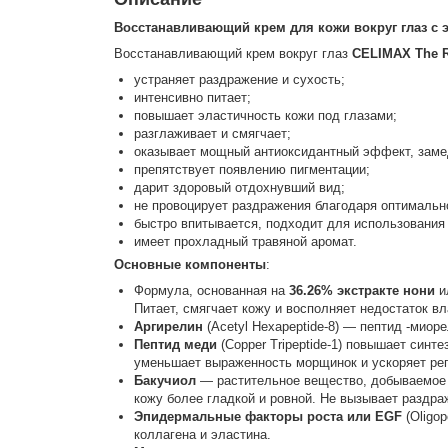
Восстанавливающий крем для кожи вокруг глаз с 
Восстанавливающий крем вокруг глаз
CELIMAX The R
устраняет раздражение и сухость;
интенсивно питает;
повышает эластичность кожи под глазами;
разглаживает и смягчает;
оказывает мощный антиоксидантный эффект, заме
препятствует появлению пигментации;
дарит здоровый отдохнувший вид;
не провоцирует раздражения благодаря оптимальн
быстро впитывается, подходит для использования
имеет прохладный травяной аромат.
Основные компоненты
:
Формула, основанная на
36.26%
экстракте нони
и
Питает, смягчает кожу и восполняет недостаток в
Аргирелин
(Acetyl Hexapeptide-8) — пептид -ми
Пептид меди
(Copper Tripeptide-1) повышает синт
уменьшает выраженность морщинок и ускоряет ре
Бакучиол
— растительное вещество, добываемое 
кожу более гладкой и ровной. Не вызывает раздра
Эпидермальные факторы роста или EGF
(Oligop
коллагена и эластина.