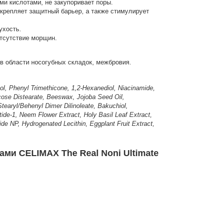
ми кислотами, не закупоривает поры.
укрепляет защитный барьер, а также стимулирует
ухость.
отсутствие морщин.
в области носогубных складок, межбровия.
hol, Phenyl Trimethicone, 1,2-Hexanediol, Niacinamide,
ucose Distearate, Beeswax, Jojoba Seed Oil,
tearyl/Behenyl Dimer Dilinoleate, Bakuchiol,
tide-1, Neem Flower Extract, Holy Basil Leaf Extract,
de NP, Hydrogenated Lecithin, Eggplant Fruit Extract,
ми CELIMAX The Real Noni Ultimate