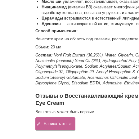
Масло ши
увлажняет, восстанавливает, оказывает
Ниацинамид
(витамин B3) оказывает многофункци
выработку коллагена, повышая упругость и эласти
Церамиды
встраиваются в естественный липидны
Аденозин
— антивозрастной актив, стимулирует в
Способ применения:
Нанесите крем на область под глазами, распределите
Объем: 20 мл
Состав:
Noni Fruit Extract (36.26%), Water, Glycerin, Gl
Nonicinalis (nonicide) Seed Oil (2%), Hydrogenated Poly 
Polymethylsilsesquioxane, Sodium Acrylates/Sodium Acryl
Oligopeptide-32, Oligopeptide-29, Acetyl Hexapeptide-8, 
Sodium Stearoyl Glutamate, Rosmarinus Officinalis Leaf O
Dipropylene Glycol, Disodium EDTA, Adenosine, Ethylhexy
Отзывы о Восстанавливающий крем дл
Eye Cream
Ваш отзыв может быть первым.
Написать отзыв