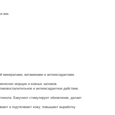
и век.
й минералами, витаминами и антиоксидантами.
имических морщин и кожных заломов.
отивовоспалительное и антиоксидантное действие,
тинола. Бакучиол стимулирует обновление, делает
аживают и подтягивают кожу, повышают выработку