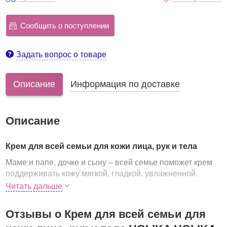
Сообщить о поступлении
Задать вопрос о товаре
Описание
Информация по доставке
Описание
Крем для всей семьи для кожи лица, рук и тела
Маме и папе, дочке и сыну – всей семье поможет крем
поддерживать кожу мягкой, гладкой, увлажненной.
Читать дальше
Крем имеет слабокислотный рН 5.5, аналогичный
кислотности кожи, обеспечивает бережный уход, не
вызывающий раздражений, сохраняет и укрепляет
Отзывы о Крем для всей семьи для
липидный барьер кожи.