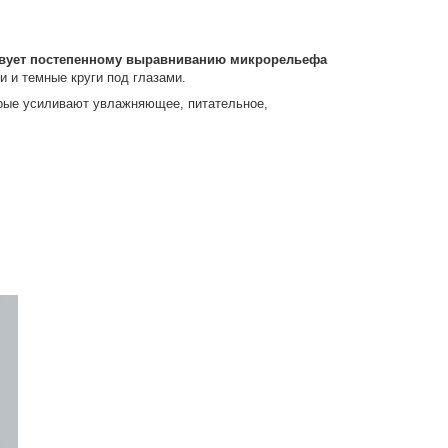
вует постепенному выравниванию микрорельефа
 и темные круги под глазами.
орые усиливают увлажняющее, питательное,