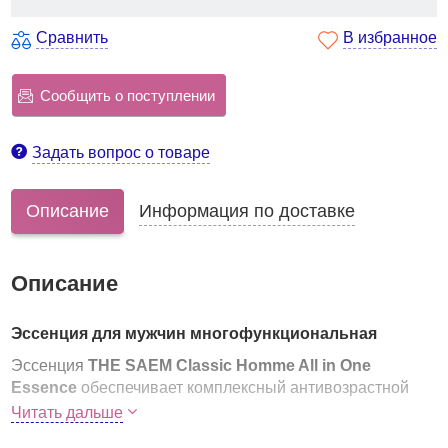
Сравнить
В избранное
Сообщить о поступлении
Задать вопрос о товаре
Описание
Информация по доставке
Описание
Эссенция для мужчин многофункциональная
Эссенция
THE SAEM Classic Homme All in One
Essence
обеспечивает комплексный антивозрастной
уход за мужской кожей:
Читать дальше
увлажняет, питает и уменьшает глубину морщин;