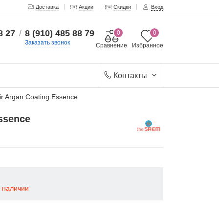
Доставка
Акции
Скидки
Вход
8 27
/
8 (910) 485 88 79
0
0
Заказать звонок
Сравнение
Избранное
Контакты
r Argan Coating Essence
ssence
в наличии