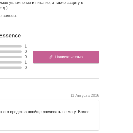
имое увлажнение и питание, а также защиту от
.д.).
е волосы.
 Essence
1
0
0
Написать отзыв
1
0
11 Августа 2016
нного средства вообще расчесать не могу. Более