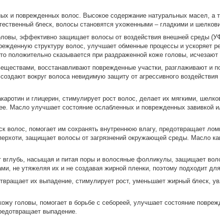
ых и поврежденных волос. Высокое содержание натуральных масел, а т
тественный блеск, волосы становятся ухоженными – гладкими и шелков
оловы, эффективно защищает волосы от воздействия внешней среды (УФ
режденную структуру волос, улучшает обменные процессы и ускоряет ре
то положительно сказывается при раздраженной коже головы, исчезают
еществами, восстанавливают поврежденные участки, разглаживают и п
 создают вокруг волоса невидимую защиту от агрессивного воздействи
акаротин и глицерин, стимулирует рост волос, делает их мягкими, шелк
ее. Масло улучшает состояние ослабленных и поврежденных завивкой и
к волос, помогает им сохранять внутреннюю влагу, предотвращает ломк
и перхоти, защищает волосы от загрязнений окружающей среды. Масло к
ет вглубь, насыщая и питая поры и волосяные фолликулы, защищает вол
и, не утяжеляя их и не создавая жирной пленки, поэтому подходит для
твращает их выпадение, стимулирует рост, уменьшает жирный блеск, ув
кожу головы, помогает в борьбе с себореей, улучшает состояние повре
предотвращает выпадение.