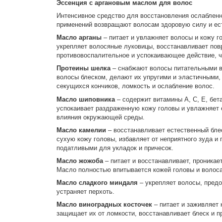
Эссенция с аргановым маслом для волос
Интенсивное средство для восстановления ослабленн
применений возвращают волосам здоровую силу и ес
Масло арганы
– питает и увлажняет волосы и кожу г
укрепляет волосяные луковицы, восстанавливает пов
противовоспалительное и успокаивающее действие, ч
Протеины шелка
– снабжают волосы питательными в
волосы блеском, делают их упругими и эластичными,
секущихся кончиков, ломкость и ослабление волос.
Масло шиповника
– содержит витамины А, С, Е, бет
успокаивает раздраженную кожу головы и увлажняет 
влияния окружающей среды.
Масло камелии
– восстанавливает естественный блес
сухую кожу головы, избавляет от неприятного зуда 
податливыми для укладок и причесок.
Масло жожоба
– питает и восстанавливает, проника
Масло полностью впитывается кожей головы и волосам
Масло сладкого миндаля
– укрепляет волосы, предо
устраняет перхоть.
Масло виноградных косточек
– питает и заживляет 
защищает их от ломкости, восстанавливает блеск и 