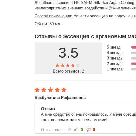
Лечебная эссенция THE SAEM Silk Hair Argan Coating 
неблагоприятных внешних воздействий (УФ-излучения, 
Способ применения:
Нанести эссенцию на подсушенны
Объем: 80 мл
Отзывы о Эссенция с аргановым масл
3.5
5 звезд
4 звезды
3 звезды
2 звезды
1 звезда
Всего отзывов:
2
Бикбулатова Рафаиловна
Отзыв
А мне средство очень понравилось. У меня обесцв
того, волосы стали менее ломкими!
Отзыв полезен?
0
0