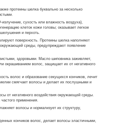
акже протеины шелка буквально за несколько
истыми.
-излучение, сухость или влажность воздуха),
генерацию клеток кожи головы; оказывает легкое
 шелушения и перхоть.
олируют поверхность. Протеины шелка наполняют
я окружающей среды, предупреждают появление
овистыми, здоровыми. Масло шиповника заживляет,
ли окрашиванием волос, защищает их от негативного
ость волос и образование секущихся кончиков, лечит
амелии смягчает волосы и делает их послушными и
осы от негативного воздействия окружающей среды.
 частого применения.
лажняет волосы и нормализует их структуру,
жденных кончиков волос, делает волосы эластичными,