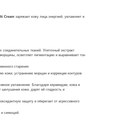
lti Cream
заряжает кожу лица энергией, увлажняет и
х соединительных тканей. Улиточный экстракт
т морщины, осветляет пигментацию и выравнивает тон
еменного старения.
ию кожи, устранению морщин и коррекции контуров
сивное увлажнение. Благодаря керамидам, кожа в
 шелушения кожи, дарят ей гладкость и
иоксидантную защиту и оберегает от агрессивного
 и сияющей.