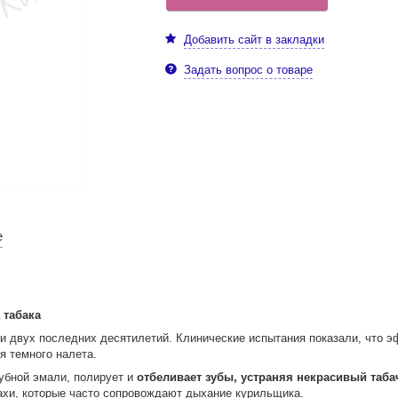
Добавить сайт в закладки
Задать вопрос о товаре
е
 табака
ии двух последних десятилетий. Клинические испытания показали, что 
 темного налета.
зубной эмали, полирует и
отбеливает зубы, устраняя некрасивый таба
пахи, которые часто сопровождают дыхание курильщика.