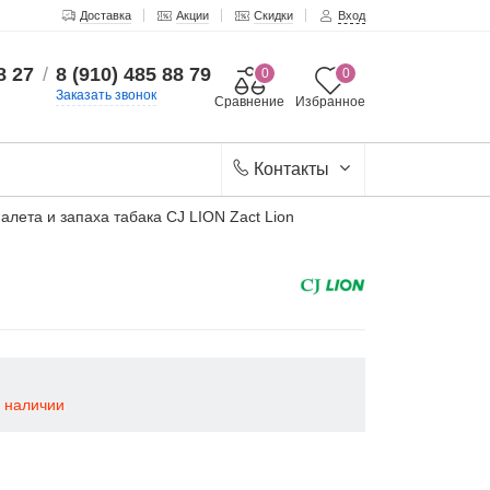
Доставка
Акции
Скидки
Вход
8 27
/
8 (910) 485 88 79
0
0
Заказать звонок
Сравнение
Избранное
Контакты
алета и запаха табака CJ LION Zact Lion
в наличии