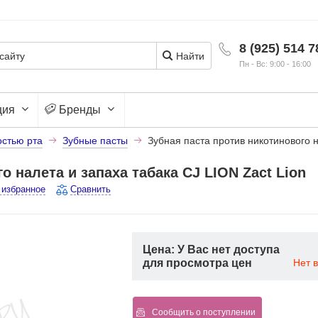
8 (925) 514 7
Найти
Пн - Вс: 9:00 - 16:00
ция
Бренды
остью рта
Зубные пасты
Зубная паста против никотинового н
о налета и запаха табака CJ LION Zact Lion
 избранное
Сравнить
Цена: У Вас нет доступа
для просмотра цен
Нет 
Сообщить о поступлении