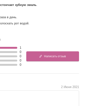
истончает зубную эмаль
.
раза в день.
олоскать рот водой.
n
1
0
0
Написать отзыв
0
0
2 Июня 2021