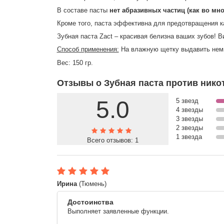
В составе пасты
нет абразивных частиц (как во мн
Кроме того, паста эффективна для предотвращения к
Зубная паста Zact – красивая белизна ваших зубов! В
Способ применения:
На влажную щетку выдавить немно
Вес: 150 гр.
Отзывы о Зубная паста против никот
5.0
5 звезд
4 звезды
3 звезды
2 звезды
1 звезда
Всего отзывов:
1
Ирина
(Тюмень)
Достоинства
Выполняет заявленные функции.