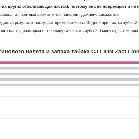
огих других отбеливающих пастах), поэтому она не повреждает и не 
ариеса, а приятный аромат мяты наполнит дыхание свежестью.
идимый результат наступает примерно через 10 дней при чистке зубов 2 
го пасты (размером с горошину) и чистить зубы 2-3 минуты, затем проп
инового налета и запаха табака CJ LION Zact Lio