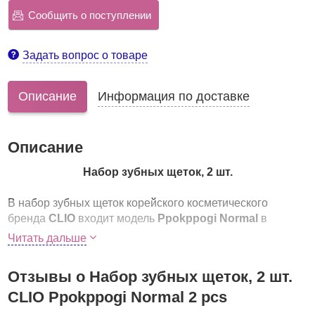
Сообщить о поступлении
Задать вопрос о товаре
Описание
Информация по доставке
Описание
Набор зубных щеток, 2 шт.
В набор зубных щеток корейского косметического
бренда
CLIO
входит модель
Ppokppogi Normal
в
количестве 2 шт. Щетки рассчитаны для применения
Читать дальше
детьми от 2 до 6 лет.
Отзывы о Набор зубных щеток, 2 шт.
CLIO Ppokppogi Normal 2 pcs
Щетки произведены по запатентованной технологии:
специалисты компании разработали гибкие щетинки с