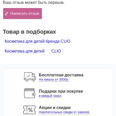
Ваш отзыв может быть первым.
тонким закругленным кончиком.
Написать отзыв
Такие щетинки способны тщательно очищать зубы от
налета, не позволяя ему превратиться в зубной камень,
и удалять из межзубного пространства мельчайшие
Товар в подборках
частички пищи.
Косметика для детей бренда CLIO
Их изготавливают из мягкого синтетического материала,
который не травмирует десны и обеспечивает легкий
Косметика для детей
CLIO
массаж, усиливающий кровообращение.
Это способствует оздоровлению десен и зубов. Ручки
щеток производятся из качественного пластика.
Бесплатная доставка
На заказы от 3000р.
Подарки при покупке
в каждый заказ.
Акции и скидки
Накопительные скидки от заказов.