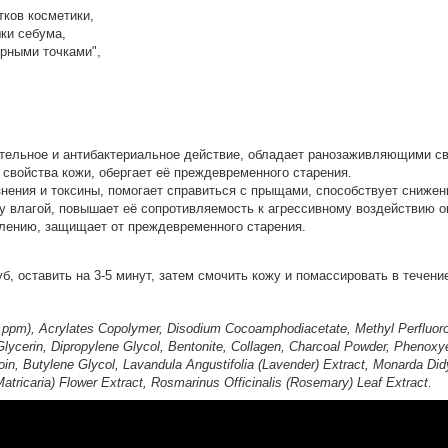
тков косметики,
ки себума,
ерными точками",
тельное и антибактериальное действие, обладает ранозаживляющими св
свойства кожи, обергает её преждевременного старения.
знения и токсины, помогает справиться с прыщами, способствует сниже
у влагой, повышает её сопротивляемость к агрессивному воздействию 
влению, защищает от преждевременного старения.
уб, оставить на 3-5 минут, затем смочить кожу и помассировать в течен
0 ppm), Acrylates Copolymer, Disodium Cocoamphodiacetate, Methyl Perfluoro
lycerin, Dipropylene Glycol, Bentonite, Collagen, Charcoal Powder, Phenoxy
, Butylene Glycol, Lavandula Angustifolia (Lavender) Extract, Monarda Did
atricaria) Flower Extract, Rosmarinus Officinalis (Rosemary) Leaf Extract.