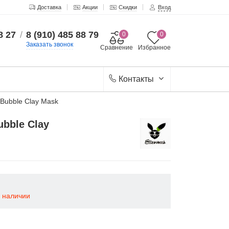
Доставка
Акции
Скидки
Вход
8 27
/
8 (910) 485 88 79
0
0
Заказать звонок
Сравнение
Избранное
Контакты
Bubble Clay Mask
bble Clay
в наличии