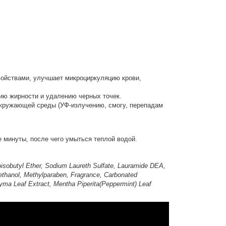
ойствами, улучшает микроциркуляцию крови,
нию жирности и удалению черных точек.
окружающей среды (УФ-излучению, смогу, перепадам
ие минуты, после чего умыться теплой водой.
isobutyl Ether, Sodium Laureth Sulfate, Lauramide DEA,
ethanol, Methylparaben, Fragrance, Carbonated
yma Leaf Extract, Mentha Piperita(Peppermint) Leaf