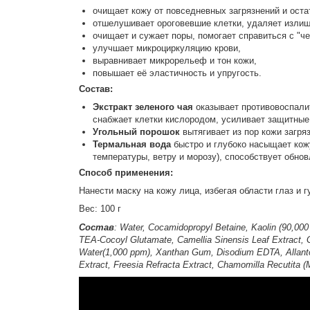
очищает кожу от повседневных загрязнений и оста
отшелушивает ороговевшие клетки, удаляет излиш
очищает и сужает поры, помогает справиться с "ч
улучшает микроциркуляцию крови,
выравнивает микрорельеф и тон кожи,
повышает её эластичность и упругость.
Состав:
Экстракт зеленого чая
оказывает противовоспали
снабжает клетки кислородом, усиливает защитные 
Угольный порошок
вытягивает из пор кожи загря
Термальная вода
быстро и глубоко насыщает кож
температуры, ветру и морозу), способствует обно
Способ применения:
Нанести маску на кожу лица, избегая области глаз и г
Вес: 100 г
Состав
: Water, Cocamidopropyl Betaine, Kaolin (90,00
TEA-Cocoyl Glutamate, Camellia Sinensis Leaf Extract, G
Water(1,000 ppm), Xanthan Gum, Disodium EDTA, Allantoin
Extract, Freesia Refracta Extract, Chamomilla Recutita (M