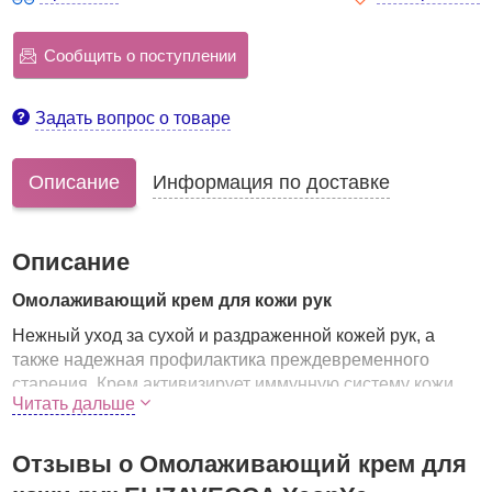
Сообщить о поступлении
Задать вопрос о товаре
Описание
Информация по доставке
Описание
Омолаживающий крем для кожи рук
Нежный уход за сухой и раздраженной кожей рук, а
также надежная профилактика преждевременного
старения. Крем активизирует иммунную систему кожи,
Читать дальше
эффективно смягчает, увлажняет и питает, оказывает
лифтинговое действие, осветляет пигментацию.
Отзывы о Омолаживающий крем для
В составе крема 30% масла ши, а также экстракты
женьшеня и морского огурца, которые в достаточно