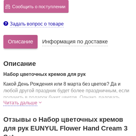
Сообщить о поступлении
Задать вопрос о товаре
Описание
Информация по доставке
Описание
Набор цветочных кремов для рук
Какой День Рождения или 8 марта без цветов? Да и
любой другой праздник будет более праздничным, если
получить в подарок букет цветов. Однако, радовать
Читать дальше
будут они не так долго, как хотелось бы.
Набор, в составе которого
3 крема с цветочными
Отзывы о Набор цветочных кремов
экстрактами
, полученный в подарок, в отличие от
живых цветов, не завянет и будет радовать очень долго.
для рук EUNYUL Flower Hand Cream 3