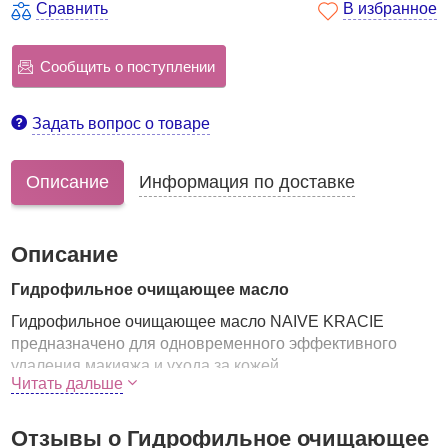
Сравнить
В избранное
Сообщить о поступлении
Задать вопрос о товаре
Описание
Информация по доставке
Описание
Гидрофильное очищающее масло
Гидрофильное очищающее масло NAIVE KRACIE
предназначено для одновременного эффективного
удаления макияжа и ухода за кожей.
Читать дальше
Подходит для снятия ББ крема.
Активные компоненты в составе средства удаляют
Отзывы о Гидрофильное очищающее