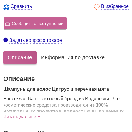
Сравнить
В избранное
Сообщить о поступлении
Задать вопрос о товаре
Описание
Информация по доставке
Описание
Шампунь для волос Цитрус и перечная мята
Princess of Bali – это новый бренд из Индонезии. Все
косметические средства производятся
из 100%
натуральных продуктов, полностью выращенных,
Читать дальше
собранных и обработанных на Бали вручную.
Шампунь для волос PRINCESS OF BALI Citrus