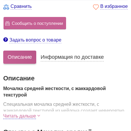
Сравнить
В избранное
Сообщить о поступлении
Задать вопрос о товаре
Описание
Информация по доставке
Описание
Мочалка средней жесткости, с жаккардовой
текстурой
Специальная мочалка средней жесткости, с
жаккардовой текстурой из нейлона создает невероятно
Читать дальше
нежные ощущения и делает принятие ванны или душа
более приятным. Мочалка позволяет получать обильную
пену, используя небольшое количество геля для душа.