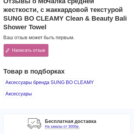
Отзывы о Мочалка средней
Жесткость: средняя
жесткости, с жаккардовой текстурой
SUNG BO CLEAMY Clean & Beauty Bali
Материал: нейлон
Shower Towel
Размер: 28х100см
Способ применения:
нанесите необходимое количество
Ваш отзыв может быть первым.
очищающего средства на влажную мочалку и вспеньте
Написать отзыв
его. Распределите средство по телу массажными
движениями. После использования обязательно
ополосните и высушите мочалку.
Товар в подборках
Аксессуары бренда SUNG BO CLEAMY
Аксессуары
Бесплатная доставка
На заказы от 3000р.