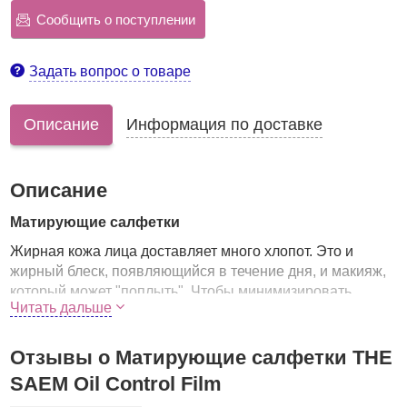
Сообщить о поступлении
Задать вопрос о товаре
Описание
Информация по доставке
Описание
Матирующие салфетки
Жирная кожа лица доставляет много хлопот. Это и
жирный блеск, появляющийся в течение дня, и макияж,
который может "поплыть". Чтобы минимизировать
Читать дальше
выделение кожного жира и его воздействие на макияж,
рекомендуется использовать специальные салфетки.
Отзывы о Матирующие салфетки THE
Небольшая компактная упаковка, которая будет всегда
под рукой, позволит поддерживать макияж безупречным
SAEM Oil Control Film
в течение дня.
Матирующие салфетки абсорбируют