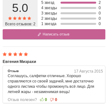
5 звезд
2
излишки кожного сала, устраняя жирный блеск.
5.0
4 звезды
0
Уникальная микропористая бумага-пленка быстро
3 звезды
0
впитывает излишки кожного жира, не раздражая при
2 звезды
0
этом кожу и не смазывая макияж. Натуральный состав
1 звезда
0
Всего отзывов:
2
таких салфеток оберегает кожу от закупоривания пор.
Написать отзыв
Еще одно уникальное свойство салфеток –
возможность использовать их как на лице без
макияжа, так и при нанесенной косметике
, в том
числе, ББ и тональных кремов.
Надежный конверт защитит салфетки от высыхания.
Евгения Мизрахи
Способ применения:
Приложить салфетку к участкам
Отзыв
17 Августа 2015
жирной кожи, промокнуть, но не вытирать.
Соглашусь, салфетки отличные. Хорошо
Количество: 150 шт.
справляются со своей задачей, мне достаточно
одного листика чтобы промокнуть всё лицо. Для
летней жары - незаменимая вещь!
Отзыв полезен?
0
0