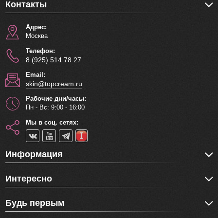
незаметную тончайшую пленку, которая предотвращает
Контакты
испарение воды, сохраняя влагу внутри, при этом она
не закупоривает поры кожи, а также способствует более
Адрес:
глубокому проникновению других активных
Москва
компонентов косметики.
Телефон:
8 (925) 514 78 27
Крем гипоаллергенный, подходит даже для
чувствительной кожи.
Email:
skin@topcream.ru
Способ применения:
Нанести крем заключительным
этапом ухода за кожей за 5-10 минут до выхода на
Рабочие дни/часы:
Пн - Вс: 9:00 - 16:00
солнце.
Мы в соц. сетях:
Объём: 40 мл
Информация
Интересно
Будь первым