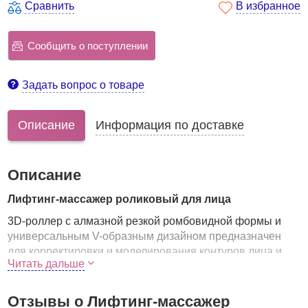
Сравнить
В избранное
Сообщить о поступлении
Задать вопрос о товаре
Описание
Информация по доставке
Описание
Лифтинг-массажер роликовый для лица
3D-роллер с алмазной резкой ромбовидной формы и
универсальным V-образным дизайном предназначен
для корректировки и моделирования контуров лица и
Читать дальше
тела. Благодаря двум рабочим роликовым
поверхностям комфортно разминает кожу, оказывая на
нее комплексное воздействие, сравнимое с эффектом
Отзывы о Лифтинг-массажер