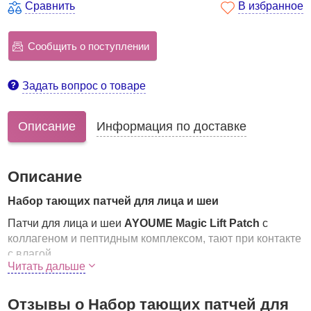
Сравнить
В избранное
Сообщить о поступлении
Задать вопрос о товаре
Описание
Информация по доставке
Описание
Набор тающих патчей для лица и шеи
Патчи для лица и шеи
AYOUME Magic Lift Patch
с
коллагеном и пептидным комплексом, тают при контакте
с влагой.
Читать дальше
в одной упаковке – 4 патча разной формы,
предназначенные для области лба, шеи и носогубной
Отзывы о Набор тающих патчей для
зоны;