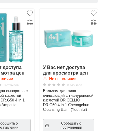
т доступа
У Вас нет доступа
смотра цен
для просмотра цен
аличии
Нет в наличии
0 отзывов
0 отзывов
ая сыворотка с
Бальзам для лица
ой кислотой
очищающий с гиалуроновой
DR.G50 4 in 1
кислотой DR.CELLIO
 Ampoule
DR.G50 4 in 1 Cheongchun
Cleansing Balm (Youthful)
ообщить о
Сообщить о
оступлении
поступлении