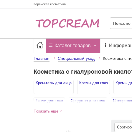
Корейская косметика
Каталог товаров
Информа
Главная
Специальный уход
Косметика с г
Косметика с гиалуроновой кисло
Крем-гель для лица
Кремы для глаз
Кремы д
Патчи для глаз
Средства для тела
Сыворотка
Показать еще
Сортир