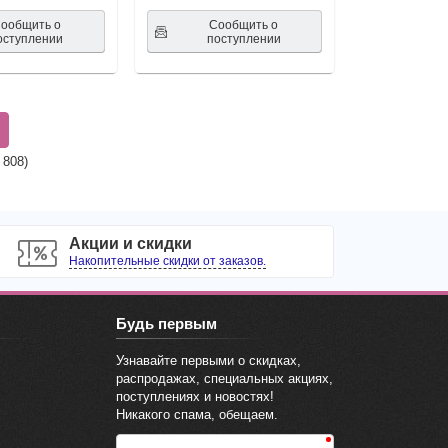
ообщить о
Сообщить о
оступлении
поступлении
:
808
)
Акции и скидки
Накопительные скидки от заказов.
Будь первым
Узнавайте первыми о скидках,
распродажах, специальных акциях,
поступлениях и новостях!
Никакого спама, обещаем.