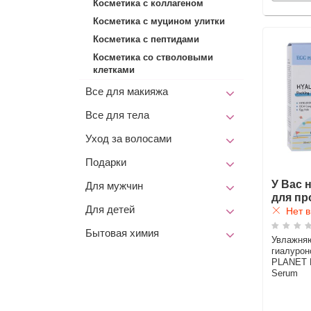
Косметика с коллагеном
Косметика с муцином улитки
Косметика с пептидами
Косметика со стволовыми
клетками
Все для макияжа
Все для тела
Уход за волосами
Подарки
У Вас 
Для мужчин
для пр
Для детей
Нет в
Бытовая химия
Увлажня
гиалурон
PLANET H
Serum