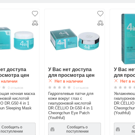
нет доступа
У Вас нет доступа
У Вас не
осмотра цен
для просмотра цен
для про
 наличии
Нет в наличии
Нет в н
0 отзывов
0 отзывов
ющая ночная маска
Гидрогелевые патчи для
Увлажняющ
оновой кислотой
кожи вокруг глаз с
гиалуронов
O DR.G50 4 in 1
гиалуроновой кислотой
DR.CELLIO 
un Sleeping Mask
DR.CELLIO Dr.G50 4 in 1
Cheongchun
Cheongchun Eye Patch
(Youthful)
(Youthful)
Сообщить о
Сообщить о
С
поступлении
поступлении
п