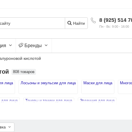
8 (925) 514 7
Найти
Пн - Вс: 9:00 - 16:00
ция
Бренды
иалуроновой кислотой
той
808 товаров
ля лица
Лосьоны и эмульсии для лица
Маски для лица
Много
 для лица
Тонеры и тоники для лица
Эссенция для лица
овка