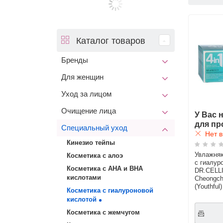
Каталог товаров
Бренды
Для женщин
Уход за лицом
Очищение лица
У Вас 
для пр
Специальный уход
Нет в
Кинезио тейпы
Увлажня
Косметика с алоэ
с гиалур
Косметика с АНА и ВНА
DR.CELLI
кислотами
Cheongch
(Youthful)
Косметика с гиалуроновой
кислотой
Косметика с жемчугом