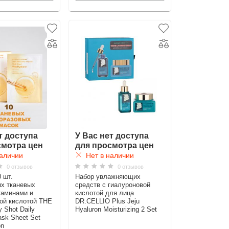
т доступа
У Вас нет доступа
смотра цен
для просмотра цен
аличии
Нет в наличии
0 отзывов
0 отзывов
 шт.
Набор увлажняющих
х тканевых
средств с гиалуроновой
таминами и
кислотой для лица
ой кислотой THE
DR.CELLIO Plus Jeju
Shot Daily
Hyaluron Moisturizing 2 Set
sk Sheet Set
on