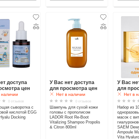
нет доступа
У Вас нет доступа
У Вас не
осмотра цен
для просмотра цен
для про
 наличии
Нет в наличии
Нет в н
0 отзывов
0 отзывов
ющая сыворотка с
Шампунь для сухой кожи
Набор из 10
овой кислотой EGG
головы с прополисом
одноразовы
yalu Docking
LADOR Root Re-Boot
масок с ви
Vitalizing Shampoo Propolis
гиалуронов
& Citron 800ml
SAEM Dewy 
Ampoule Ma
Vita Hyalur