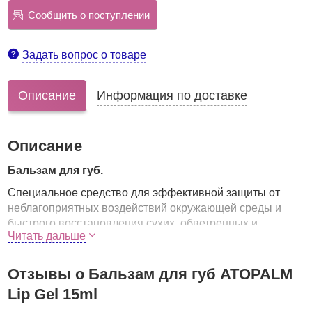
Сообщить о поступлении
Задать вопрос о товаре
Описание
Информация по доставке
Описание
Бальзам для губ.
Специальное средство для эффективной защиты от
неблагоприятных воздействий окружающей среды и
быстрого восстановления сухих, обветренных и
Читать дальше
покрасневших губ.
Содержит ценный комплекс натуральных масел и
Отзывы о Бальзам для губ ATOPALM
экстрактов целебных растений, благодаря чему
прекрасно защищает, регенерирует, смягчает и питает
Lip Gel 15ml
кожу губ.