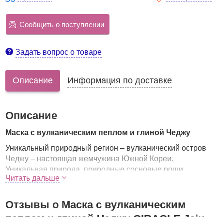
Сообщить о поступлении
Задать вопрос о товаре
Описание
Информация по доставке
Описание
Маска c вулканическим пеплом и глиной Чеджу
Уникальный природный регион – вулканический остров
Чеджу – настоящая жемчужина Южной Кореи.
Уникальная природа, природные сосновые рощи,
Читать дальше
мандариновые сады, плантации алоэ вера и чистейший
океан. Воздух этого острова наполнен ароматами
природы, а отсутствие производственных комбинатов и
Отзывы о Маска c вулканическим
прочих "следов цивилизации" позволяет почвам и