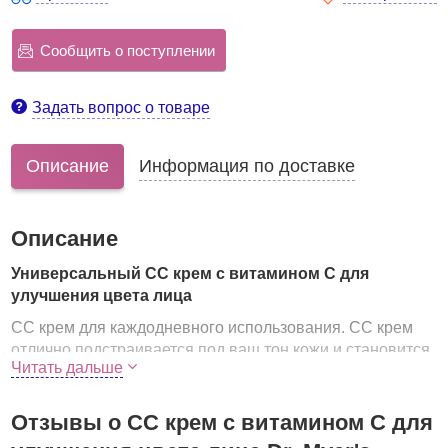
Сообщить о поступлении
Задать вопрос о товаре
Описание
Информация по доставке
Описание
Универсальный СС крем с витамином С для
улучшения цвета лица
СС крем для каждодневного использования. СС крем
отлично подстраивается под ваш тон кожи и становится
Читать дальше
словно незаметной второй кожей. Крем обладает очень
легкой формулой, отлично распределяется и не
перегружает кожу.
Отзывы о СС крем с витамином С для
В состав крема входит витамин С, ниацианамиды,