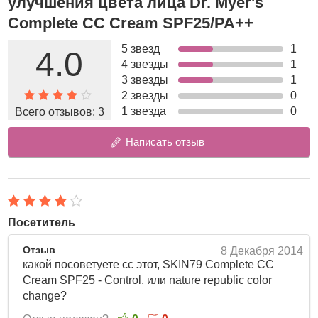
улучшения цвета лица Dr. Myer's
аденозин, масло лемонграсса и оливы. Увлажняет и
Complete CC Cream SPF25/PA++
выравнивает тон. Вместе, эти компоненты способствуют
осветлению кожи и повышают упругость кожи,
5 звезд
1
4.0
поддерживая тон лица свежим и однородным в течение
4 звезды
1
всего дня. Крем обладает средней кроющей
3 звезды
1
способностью.
2 звезды
0
1 звезда
0
Всего отзывов:
3
Способ применения:
нанесите после регулярного ухода.
Выдавите немного крема и точечно нанесите на кожу
Написать отзыв
лица. Равномерно распределите крем легкими
массажными движениями, чтобы он подстроился к тону
Вашей кожи.
Объем: 35мл
Посетитель
Отзыв
8 Декабря 2014
какой посоветуете сс этот, SKIN79 Complete CC
Cream SPF25 - Control, или nature republic color
change?