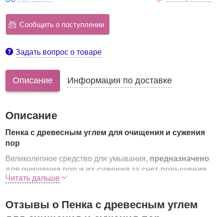
Сообщить о поступлении
Задать вопрос о товаре
Описание
Информация по доставке
Описание
Пенка с древесным углем для очищения и сужения
пор
Великолепное средство для умывания,
предназначено
для очищения пор и их сужения за счет повышения
Читать дальше
эластичности кожи
. Средство очищает кожу от
омертвевших клеток, черных точек и остатков макияжа.
Также может использоваться в качестве очищающей
Отзывы о Пенка с древесным углем
маски.