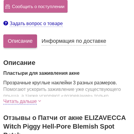
Сообщить о поступлении
Задать вопрос о товаре
Описание
Информация по доставке
Описание
Пластыри для заживления акне
Прозрачные круглые наклейки 3 разных размеров.
Помогают ускорить заживление уже существующего
прыща, а также ускоряют «дозревание» только
Читать дальше
появившегося очага воспаления.
Преимущества
:
Отзывы о Патчи от акне ELIZAVECCA
оказывают противовоспалительное и
Witch Piggy Hell-Pore Blemish Spot
подсушивающее действие,