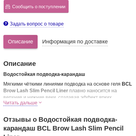
Сообщить о поступлении
Задать вопрос о товаре
Описание
Информация по доставке
Описание
Водостойкая подводка-карандаш
Мягкими чёткими линиями подводка на основе геля
BCL
Brow Lash Slim Pencil Liner
плавно наносится на
верхние и нижние веки, создавая эффект ярких
Читать дальше
выразительных глаз. Подводка имеет очень нежную
структуру, проста в применении, прекрасно ложится, не
осыпается и не скатывается в течение 24 часов! Макияж
Отзывы о Водостойкая подводка-
глаз – это просто!
карандаш BCL Brow Lash Slim Pencil
Особенности продукта: